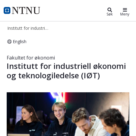
Institutt for industriell økonomi og
NTNU Hjemmeside
Søk
Meny
Institutt for industriell økonomi og teknologiledelse
English
Institutt for industriell økonomi og 
Fakultet for økonomi
Institutt for industriell økonomi
og teknologiledelse (IØT)